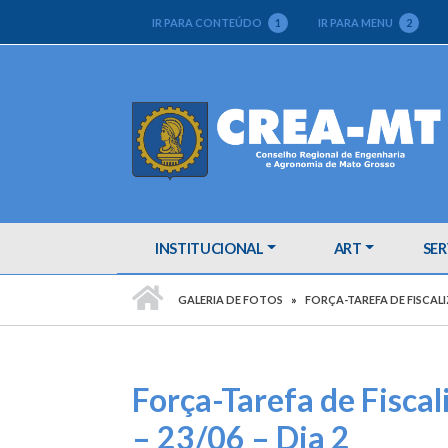
IR PARA CONTEÚDO
1
IR PARA MENU
2
INSTITUCIONAL
ART
SER
PÁGINA INICIAL
GALERIA DE FOTOS
FORÇA-TAREFA DE FISCALI
Força-Tarefa de Fisca
– 23/06 – Dia 2