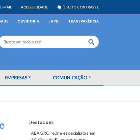
E-MAIL
ACESSIBILIDADE
ALTO CONTRASTE
ATIVAR/DESATIVAR
DADE
OUVIDORIA
LGPD
TRANSPARÊNCIA
Buscar
EMPRESAS
COMUNICAÇÃO
e
Destaques
AEAGRO reúne especialistas em
13º Ciclo de Palestras sobre