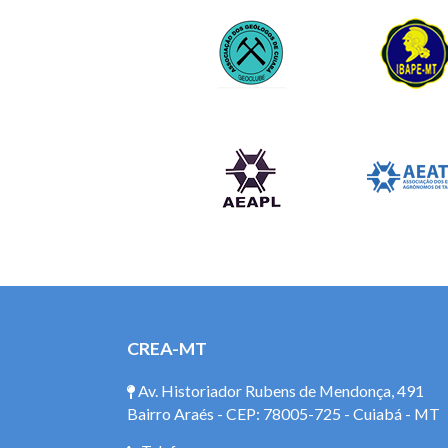
CREA-MT
Av. Historiador Rubens de Mendonça, 491
Bairro Araés - CEP: 78005-725 - Cuiabá - MT