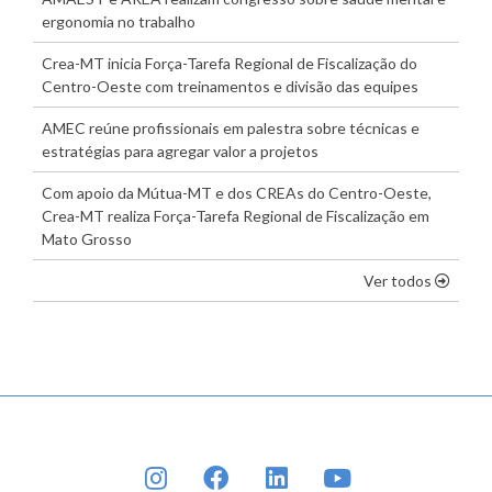
ergonomia no trabalho
Crea-MT inicia Força-Tarefa Regional de Fiscalização do
Centro-Oeste com treinamentos e divisão das equipes
AMEC reúne profissionais em palestra sobre técnicas e
estratégias para agregar valor a projetos
Com apoio da Mútua-MT e dos CREAs do Centro-Oeste,
Crea-MT realiza Força-Tarefa Regional de Fiscalização em
Mato Grosso
os dest
Ver todos
INSTAGRAM
FACEBOOK
LINKEDIN
YOUTUBE