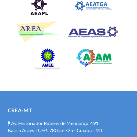
CREA-MT
Av. Historiador Rubens de Mendonça, 491
Bairro Araés - CEP: 78005-725 - Cuiabá - MT