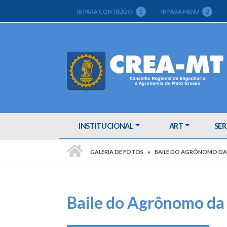
IR PARA CONTEÚDO
1
IR PARA MENU
2
INSTITUCIONAL
ART
SER
PÁGINA INICIAL
GALERIA DE FOTOS
BAILE DO AGRÔNOMO DA
Baile do Agrônomo d