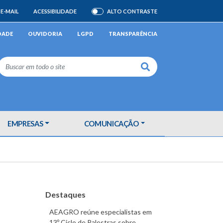
E-MAIL
ACESSIBILIDADE
ALTO CONTRASTE
ATIVAR/DESATIVAR
DADE
OUVIDORIA
LGPD
TRANSPARÊNCIA
Buscar
EMPRESAS
COMUNICAÇÃO
Destaques
AEAGRO reúne especialistas em
13º Ciclo de Palestras sobre