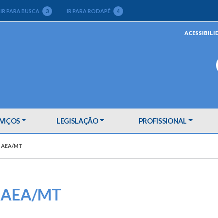
IR PARA BUSCA
3
IR PARA RODAPÉ
4
ACESSIBILI
VIÇOS
LEGISLAÇÃO
PROFISSIONAL
 AEA/MT
a AEA/MT