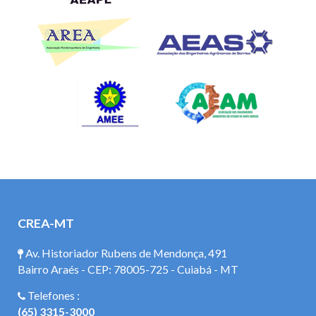
CREA-MT
Av. Historiador Rubens de Mendonça, 491
Bairro Araés - CEP: 78005-725 - Cuiabá - MT
Telefones :
(65) 3315-3000