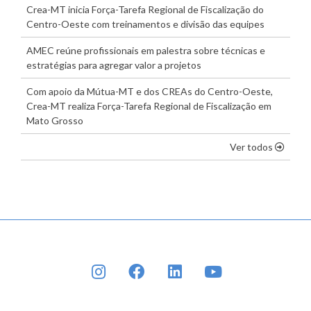
Crea-MT inicia Força-Tarefa Regional de Fiscalização do
Centro-Oeste com treinamentos e divisão das equipes
AMEC reúne profissionais em palestra sobre técnicas e
estratégias para agregar valor a projetos
Com apoio da Mútua-MT e dos CREAs do Centro-Oeste,
Crea-MT realiza Força-Tarefa Regional de Fiscalização em
Mato Grosso
os dest
Ver todos
INSTAGRAM
FACEBOOK
LINKEDIN
YOUTUBE