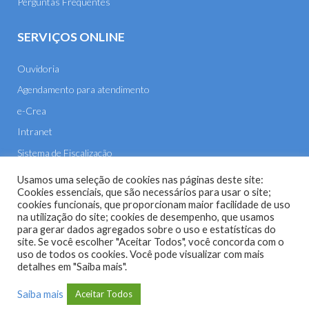
Perguntas Frequentes
SERVIÇOS ONLINE
Ouvidoria
Agendamento para atendimento
e-Crea
Intranet
Sistema de Fiscalização
E-mail
Usamos uma seleção de cookies nas páginas deste site:
Cookies essenciais, que são necessários para usar o site;
cookies funcionais, que proporcionam maior facilidade de uso
na utilização do site; cookies de desempenho, que usamos
para gerar dados agregados sobre o uso e estatísticas do
site. Se você escolher "Aceitar Todos", você concorda com o
uso de todos os cookies. Você pode visualizar com mais
Site do Conselho Regional de Engenharia e Agronomia de
detalhes em "Saiba mais".
Mato Grosso (CREA-MT) - 2026
Saiba mais
Aceitar Todos
Desenvolvido com o
CMS
de código aberto
WordPress
.