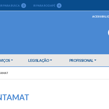
IR PARA BUSCA
3
IR PARA RODAPÉ
4
ACESSIBILI
VIÇOS
LEGISLAÇÃO
PROFISSIONAL
NTAMAT
SINTAMAT