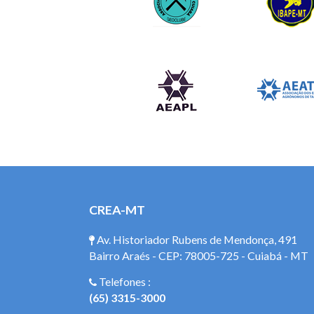
CREA-MT
Av. Historiador Rubens de Mendonça, 491
Bairro Araés - CEP: 78005-725 - Cuiabá - MT
Telefones :
(65) 3315-3000