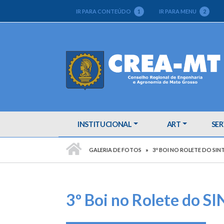
IR PARA CONTEÚDO
1
IR PARA MENU
2
INSTITUCIONAL
ART
SER
PÁGINA INICIAL
GALERIA DE FOTOS
3º BOI NO ROLETE DO SI
3º Boi no Rolete do 