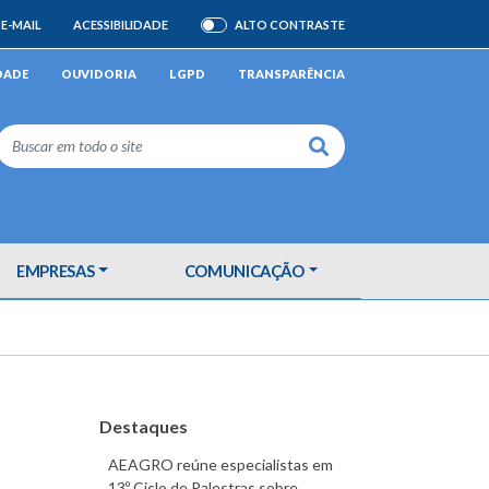
E-MAIL
ACESSIBILIDADE
ALTO CONTRASTE
ATIVAR/DESATIVAR
DADE
OUVIDORIA
LGPD
TRANSPARÊNCIA
Buscar
EMPRESAS
COMUNICAÇÃO
Destaques
AEAGRO reúne especialistas em
13º Ciclo de Palestras sobre