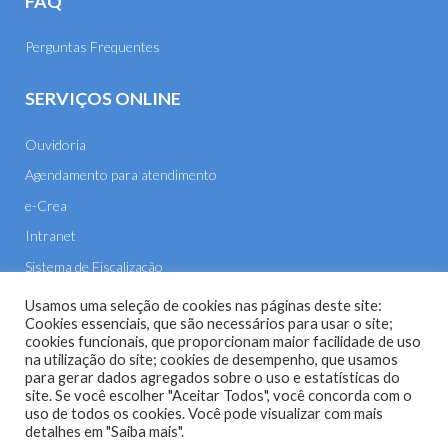
FAQ
Perguntas Frequentes
SERVIÇOS ONLINE
Ouvidoria
Agendamento para atendimento
e-Crea
Intranet
Sistema de Fiscalização
E-mail
Usamos uma seleção de cookies nas páginas deste site:
Cookies essenciais, que são necessários para usar o site;
cookies funcionais, que proporcionam maior facilidade de uso
na utilização do site; cookies de desempenho, que usamos
para gerar dados agregados sobre o uso e estatísticas do
site. Se você escolher "Aceitar Todos", você concorda com o
uso de todos os cookies. Você pode visualizar com mais
Site do Conselho Regional de Engenharia e Agronomia de
detalhes em "Saiba mais".
Mato Grosso (CREA-MT) - 2026