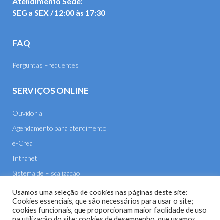
Atendimento Sede:
SEG a SEX / 12:00 às 17:30
FAQ
Perguntas Frequentes
SERVIÇOS ONLINE
Ouvidoria
Agendamento para atendimento
e-Crea
Intranet
Sistema de Fiscalização
E-mail
Usamos uma seleção de cookies nas páginas deste site:
Cookies essenciais, que são necessários para usar o site;
cookies funcionais, que proporcionam maior facilidade de uso
na utilização do site; cookies de desempenho, que usamos