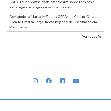
AMEC reúne profissionais em palestra sobre técnicas e
estratégias para agregar valor a projetos
Com apoio da Mútua-MT e dos CREAs do Centro-Oeste,
Crea-MT realiza Força-Tarefa Regional de Fiscalização em
Mato Grosso
os dest
Ver todos
INSTAGRAM
FACEBOOK
LINKEDIN
YOUTUBE