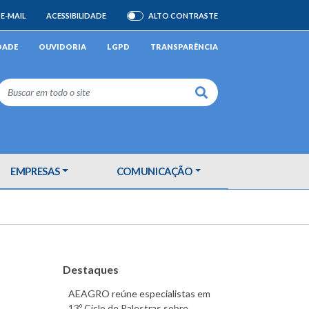
E-MAIL
ACESSIBILIDADE
ALTO CONTRASTE
ATIVAR/DESATIVAR
DADE
OUVIDORIA
LGPD
TRANSPARÊNCIA
Buscar
EMPRESAS
COMUNICAÇÃO
Destaques
AEAGRO reúne especialistas em
13º Ciclo de Palestras sobre