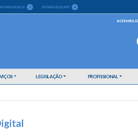
IR PARA BUSCA
3
IR PARA RODAPÉ
4
ACESSIBILI
VIÇOS
LEGISLAÇÃO
PROFISSIONAL
igital