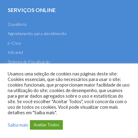
SERVIÇOS ONLINE
Ouvidoria
Agendamento para atendimento
e-Crea
Intranet
Sistema de Fiscalização
E-mail
Usamos uma seleção de cookies nas páginas deste site:
Cookies essenciais, que são necessários para usar o site;
cookies funcionais, que proporcionam maior facilidade de uso
na utilização do site; cookies de desempenho, que usamos
para gerar dados agregados sobre o uso e estatísticas do
site. Se você escolher "Aceitar Todos", você concorda com o
uso de todos os cookies. Você pode visualizar com mais
Site do Conselho Regional de Engenharia e Agronomia de
detalhes em "Saiba mais".
Mato Grosso (CREA-MT) - 2026
Saiba mais
Aceitar Todos
Desenvolvido com o
CMS
de código aberto
WordPress
.