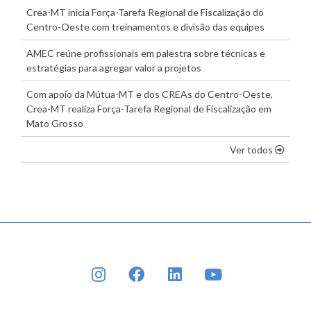
Crea-MT inicia Força-Tarefa Regional de Fiscalização do
Centro-Oeste com treinamentos e divisão das equipes
AMEC reúne profissionais em palestra sobre técnicas e
estratégias para agregar valor a projetos
Com apoio da Mútua-MT e dos CREAs do Centro-Oeste,
Crea-MT realiza Força-Tarefa Regional de Fiscalização em
Mato Grosso
os dest
Ver todos
INSTAGRAM
FACEBOOK
LINKEDIN
YOUTUBE