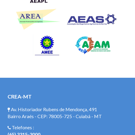
CREA-MT
Av. Historiador Rubens de Mendonça, 491
Bairro Araés - CEP: 78005-725 - Cuiabá - MT
Telefones :
(65) 3315-3000