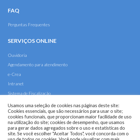
FAQ
Perguntas Frequentes
SERVIÇOS ONLINE
Ouvidoria
Agendamento para atendimento
e-Crea
Intranet
Sistema de Fiscalização
E-mail
Usamos uma seleção de cookies nas páginas deste site:
Cookies essenciais, que são necessários para usar o site;
cookies funcionais, que proporcionam maior facilidade de uso
na utilização do site; cookies de desempenho, que usamos
para gerar dados agregados sobre o uso e estatísticas do
site. Se você escolher "Aceitar Todos", você concorda com o
uso de todos os cookies. Você pode visualizar com mais