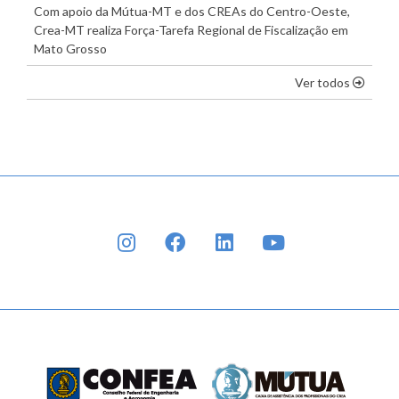
Com apoio da Mútua-MT e dos CREAs do Centro-Oeste,
Crea-MT realiza Força-Tarefa Regional de Fiscalização em
Mato Grosso
os dest
Ver todos
INSTAGRAM
FACEBOOK
LINKEDIN
YOUTUBE