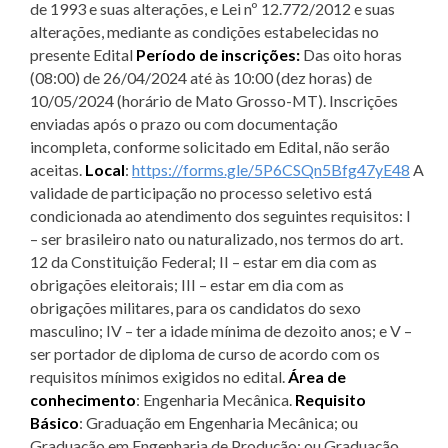
de 1993 e suas alterações, e Lei nº 12.772/2012 e suas
alterações, mediante as condições estabelecidas no
presente Edital
Período de inscrições:
Das oito horas
(08:00) de 26/04/2024 até às 10:00 (dez horas) de
10/05/2024 (horário de Mato Grosso-MT). Inscrições
enviadas após o prazo ou com documentação
incompleta, conforme solicitado em Edital, não serão
aceitas.
Local
:
https://forms.gle/5P6CSQn5Bfg47yE48
A
validade de participação no processo seletivo está
condicionada ao atendimento dos seguintes requisitos: I
– ser brasileiro nato ou naturalizado, nos termos do art.
12 da Constituição Federal; II – estar em dia com as
obrigações eleitorais; III – estar em dia com as
obrigações militares, para os candidatos do sexo
masculino; IV – ter a idade mínima de dezoito anos; e V –
ser portador de diploma de curso de acordo com os
requisitos mínimos exigidos no edital.
Área de
conhecimento
: Engenharia Mecânica.
Requisito
Básico
: Graduação em Engenharia Mecânica; ou
Graduação em Engenharia de Produção; ou Graduação