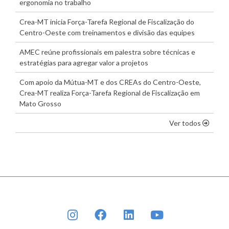
ergonomia no trabalho
Crea-MT inicia Força-Tarefa Regional de Fiscalização do
Centro-Oeste com treinamentos e divisão das equipes
AMEC reúne profissionais em palestra sobre técnicas e
estratégias para agregar valor a projetos
Com apoio da Mútua-MT e dos CREAs do Centro-Oeste,
Crea-MT realiza Força-Tarefa Regional de Fiscalização em
Mato Grosso
os dest
Ver todos
INSTAGRAM
FACEBOOK
LINKEDIN
YOUTUBE