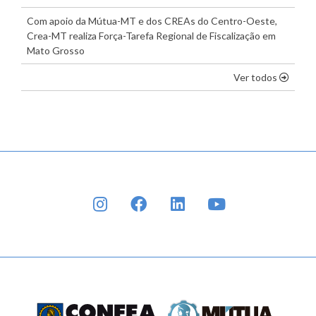
Com apoio da Mútua-MT e dos CREAs do Centro-Oeste,
Crea-MT realiza Força-Tarefa Regional de Fiscalização em
Mato Grosso
os dest
Ver todos
INSTAGRAM
FACEBOOK
LINKEDIN
YOUTUBE