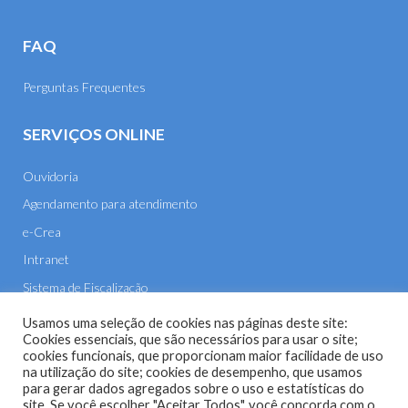
FAQ
Perguntas Frequentes
SERVIÇOS ONLINE
Ouvidoria
Agendamento para atendimento
e-Crea
Intranet
Sistema de Fiscalização
E-mail
Usamos uma seleção de cookies nas páginas deste site:
Cookies essenciais, que são necessários para usar o site;
cookies funcionais, que proporcionam maior facilidade de uso
na utilização do site; cookies de desempenho, que usamos
para gerar dados agregados sobre o uso e estatísticas do
site. Se você escolher "Aceitar Todos", você concorda com o