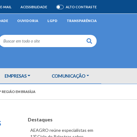
E-MAIL
ACESSIBILIDADE
ALTO CONTRASTE
ATIVAR/DESATIVAR
DADE
OUVIDORIA
LGPD
TRANSPARÊNCIA
Buscar
EMPRESAS
COMUNICAÇÃO
 REGIÃO EM BRASÍLIA
s
Destaques
AEAGRO reúne especialistas em
13º Ciclo de Palestras sobre