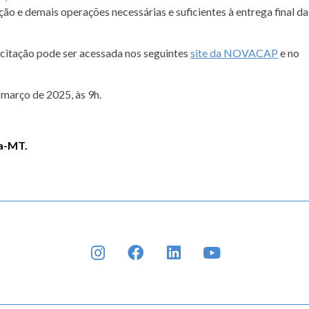
o e demais operações necessárias e suficientes à entrega final da
citação pode ser acessada nos seguintes
site da NOVACAP
e no
 março de 2025, às 9h.
a-MT.
INSTAGRAM
FACEBOOK
LINKEDIN
YOUTUBE