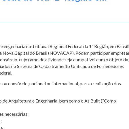
de engenharia no Tribunal Regional Federal da 1ª Região, em Brasíli
da Nova Capital do Brasil (NOVACAP). Podem participar empresa
consórcio, cujo ramo de atividade seja compatível com o objeto da
ciados no Sistema de Cadastramento Unificado de Fornecedores
deral.
ou consórcio, nacional ou internacional, para a realização dos
o de Arquitetura e Engenharia, bem como o As Built (“Como
s necessárias;
;
o;