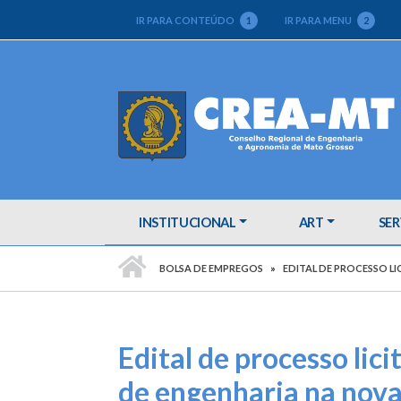
IR PARA CONTEÚDO
1
IR PARA MENU
2
INSTITUCIONAL
ART
SER
PÁGINA INICIAL
BOLSA DE EMPREGOS
EDITAL DE PROCESSO LI
Edital de processo lici
de engenharia na nova