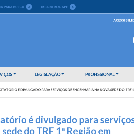
IR PARA BUSCA
3
IR PARA RODAPÉ
4
ACESSIBILI
VIÇOS
LEGISLAÇÃO
PROFISSIONAL
CITATÓRIO É DIVULGADO PARA SERVIÇOS DE ENGENHARIA NA NOVA SEDE DO TRF 1ª
tatório é divulgado para serviço
 sede do TRF 1ª Região em