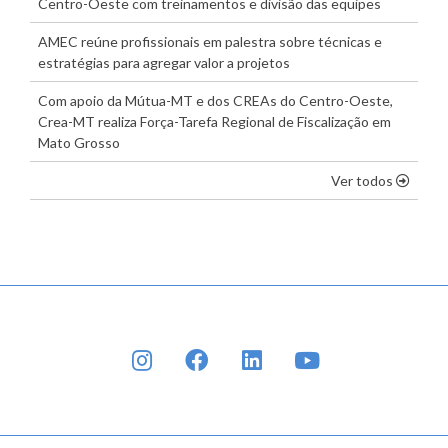
Centro-Oeste com treinamentos e divisão das equipes
AMEC reúne profissionais em palestra sobre técnicas e
estratégias para agregar valor a projetos
Com apoio da Mútua-MT e dos CREAs do Centro-Oeste,
Crea-MT realiza Força-Tarefa Regional de Fiscalização em
Mato Grosso
os dest
Ver todos
INSTAGRAM
FACEBOOK
LINKEDIN
YOUTUBE