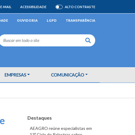
E-MAIL
ACESSIBILIDADE
ALTO CONTRASTE
ATIVAR/DESATIVAR
DADE
OUVIDORIA
LGPD
TRANSPARÊNCIA
Buscar
EMPRESAS
COMUNICAÇÃO
de
Destaques
AEAGRO reúne especialistas em
13º Ciclo de Palestras sobre