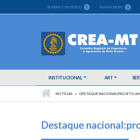
IR PARA CONTEÚDO
1
IR PARA MENU
2
INSTITUCIONAL
ART
SER
PÁGINA INICIAL
NOTÍCIAS
DESTAQUE NACIONAL:PROJETO AMB
Destaque nacional:pro