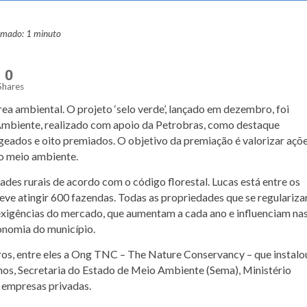
ximado: 1 minuto
0
Shares
rea ambiental. O projeto ‘selo verde’, lançado em dezembro, foi
mbiente, realizado com apoio da Petrobras, como destaque
eados e oito premiados. O objetivo da premiação é valorizar açõ
do meio ambiente.
dades rurais de acordo com o código florestal. Lucas está entre os
deve atingir 600 fazendas. Todas as propriedades que se regulariz
 exigências do mercado, que aumentam a cada ano e influenciam na
onomia do município.
ros, entre eles a Ong TNC – The Nature Conservancy – que instal
alhos, Secretaria do Estado de Meio Ambiente (Sema), Ministério
e empresas privadas.