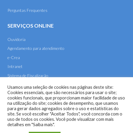
Perguntas Frequentes
SERVIÇOS ONLINE
Ouvidoria
Agendamento para atendimento
e-Crea
Intranet
Sistema de Fiscalização
E-mail
Usamos uma seleção de cookies nas páginas deste site:
Cookies essenciais, que são necessários para usar o site;
cookies funcionais, que proporcionam maior facilidade de uso
na utilização do site; cookies de desempenho, que usamos
para gerar dados agregados sobre o uso e estatísticas do
site. Se você escolher "Aceitar Todos", você concorda com o
uso de todos os cookies. Você pode visualizar com mais
Site do Conselho Regional de Engenharia e Agronomia de
detalhes em "Saiba mais".
Mato Grosso (CREA-MT) - 2026