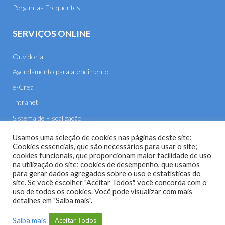
Perguntas Frequentes
SERVIÇOS ONLINE
Ouvidoria
Agendamento para atendimento
e-Crea
Intranet
Sistema de Fiscalização
E-mail
Usamos uma seleção de cookies nas páginas deste site:
Cookies essenciais, que são necessários para usar o site;
cookies funcionais, que proporcionam maior facilidade de uso
na utilização do site; cookies de desempenho, que usamos
para gerar dados agregados sobre o uso e estatísticas do
site. Se você escolher "Aceitar Todos", você concorda com o
uso de todos os cookies. Você pode visualizar com mais
Site do Conselho Regional de Engenharia e Agronomia de
detalhes em "Saiba mais".
Mato Grosso (CREA-MT) - 2026
Saiba mais
Aceitar Todos