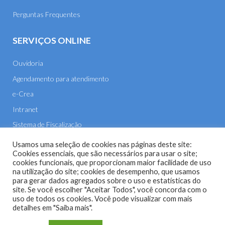
Perguntas Frequentes
SERVIÇOS ONLINE
Ouvidoria
Agendamento para atendimento
e-Crea
Intranet
Sistema de Fiscalização
E-mail
Usamos uma seleção de cookies nas páginas deste site:
Cookies essenciais, que são necessários para usar o site;
cookies funcionais, que proporcionam maior facilidade de uso
na utilização do site; cookies de desempenho, que usamos
para gerar dados agregados sobre o uso e estatísticas do
site. Se você escolher "Aceitar Todos", você concorda com o
uso de todos os cookies. Você pode visualizar com mais
Site do Conselho Regional de Engenharia e Agronomia de
detalhes em "Saiba mais".
Mato Grosso (CREA-MT) - 2026