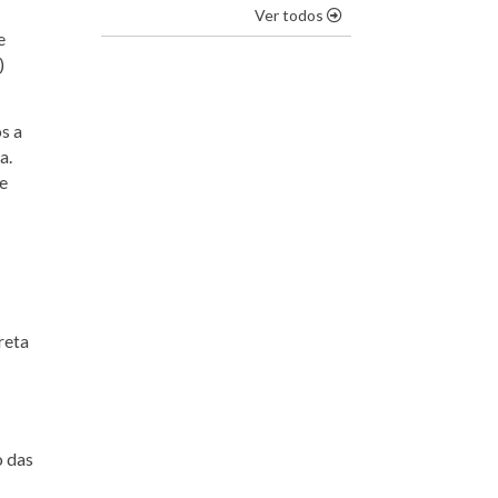
os destaques
Ver todos
e
)
os a
a.
 e
reta
o das