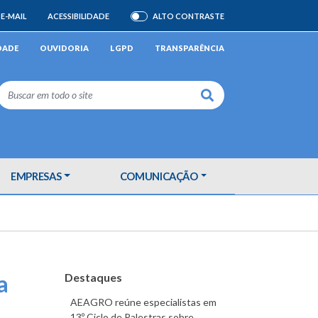
E-MAIL
ACESSIBILIDADE
ALTO CONTRASTE
ATIVAR/DESATIVAR
DADE
OUVIDORIA
LGPD
TRANSPARÊNCIA
Buscar
EMPRESAS
COMUNICAÇÃO
a
Destaques
AEAGRO reúne especialistas em
13º Ciclo de Palestras sobre