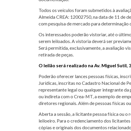
Todos os veículos foram submetidos à avaliaçã
Almeida CREA: 12002750, na data de 11 de dez
com pesquisa de mercado para determinação d
Os interessados poderão vistoriar, até o último 
serem leiloados. A vistoria deverá ser previame
Será permitida, exclusivamente, a avaliação vi
retirada de peças.
O leilão será realizado na Av. Miguel Sutil
Poderão oferecer lances pessoas físicas, insc
Jurídicas, inscritas no Cadastro Nacional de P
representante legal ou qualquer integrante da 
ou indireta com o Crea-MT, a exemplo de empre
diretores regionais. Além de pessoas físicas ou
Aberta a sessão, a licitante pessoa física ou o
leiloeiro. Para o credenciamento dos licitante
cópias e originais dos documentos relacionados