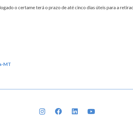
gado o certame terá o prazo de até cinco dias úteis para a retira
ea-MT
INSTAGRAM
FACEBOOK
LINKEDIN
YOUTUBE