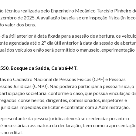
o técnica realizada pelo Engenheiro Mecânico Tarcísio Pinheiro d
embro de 2025. A avaliação baseia-se em inspeção física (in loco
o valor dos bens.
dia útil anterior à data fixada para a sessão de abertura, os veícul
nte agendada até o 2º dia útil anterior à data da sessão de abertur
sual dos veículos e não será permitido o manuseio, experimentação
, 3550, Bosque da Saúde, Cuiabá-MT.
ritas no Cadastro Nacional de Pessoas Físicas (CPF) e Pessoas
essoas Jurídicas (CNPJ). Não poderão participar a pessoa física, o
participação societária, conforme o caso, que possua vinculação di
gados, conselheiros, dirigentes, comissionados, inspetores e
 jurídicas impedidas de licitar e contratar com a Administração.
 representante da pessoa jurídica deverá se credenciar perante o
s é necessária a assinatura da declaração, bem como a apresentaçã
 no edital.