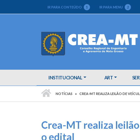
IR PARA CONTEÚDO
1
IR PARA MENU
2
INSTITUCIONAL
ART
SER
PÁGINA INICIAL
NOTÍCIAS
CREA-MT REALIZA LEILÃO DE VEÍCUL
Crea-MT realiza leilão
o edital