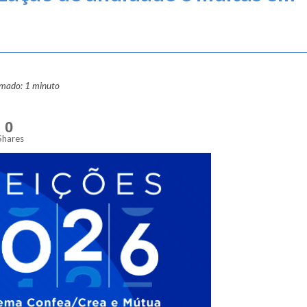
imado: 1 minuto
0
Shares