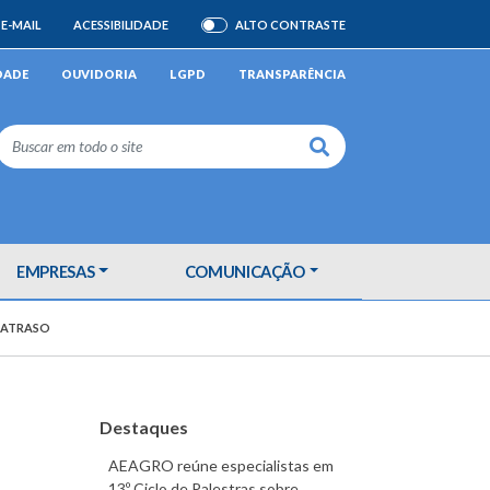
E-MAIL
ACESSIBILIDADE
ALTO CONTRASTE
ATIVAR/DESATIVAR
DADE
OUVIDORIA
LGPD
TRANSPARÊNCIA
Buscar
EMPRESAS
COMUNICAÇÃO
 ATRASO
Destaques
AEAGRO reúne especialistas em
13º Ciclo de Palestras sobre