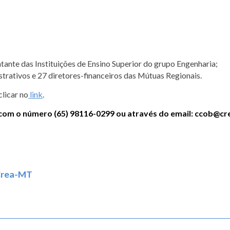
ntante das Instituições de Ensino Superior do grupo Engenharia;
strativos e 27 diretores-financeiros das Mútuas Regionais.
clicar no
link
.
 com o número (65) 98116-0299 ou através do email: ccob@cr
 Crea-MT