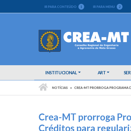
IR PARA CONTEÚDO
1
IR PARA MENU
2
INSTITUCIONAL
ART
SER
PÁGINA INICIAL
NOTÍCIAS
CREA-MT PRORROGA PROGRAMA DE
Crea-MT prorroga Pr
Créditos para regular