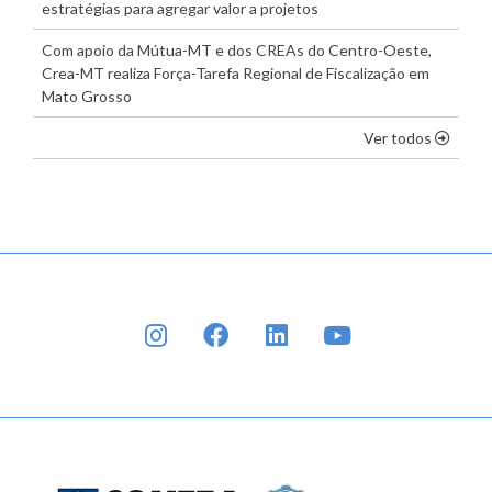
estratégias para agregar valor a projetos
Com apoio da Mútua-MT e dos CREAs do Centro-Oeste,
Crea-MT realiza Força-Tarefa Regional de Fiscalização em
Mato Grosso
os dest
Ver todos
INSTAGRAM
FACEBOOK
LINKEDIN
YOUTUBE