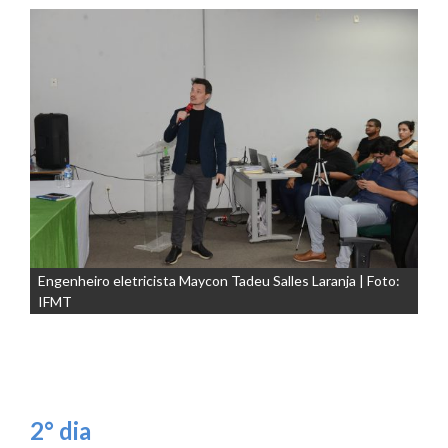
Engenheiro eletricista Maycon Tadeu Salles Laranja | Foto:
IFMT
2° dia