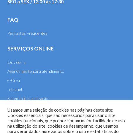
SEG a SEX / 12:00 às 17:30
FAQ
Perguntas Frequentes
SERVIÇOS ONLINE
Ouvidoria
Agendamento para atendimento
e-Crea
Intranet
Sistema de Fiscalização
E-mail
Usamos uma seleção de cookies nas páginas deste site:
Cookies essenciais, que são necessários para usar o site;
cookies funcionais, que proporcionam maior facilidade de uso
na utilização do site; cookies de desempenho, que usamos
para gerar dados agregados sobre o uso e estatísticas do