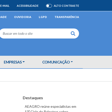
E-MAIL
ACESSIBILIDADE
ALTO CONTRASTE
ATIVAR/DESATIVAR
DADE
OUVIDORIA
LGPD
TRANSPARÊNCIA
Buscar
EMPRESAS
COMUNICAÇÃO
Destaques
AEAGRO reúne especialistas em
13º Ciclo de Palestras sobre