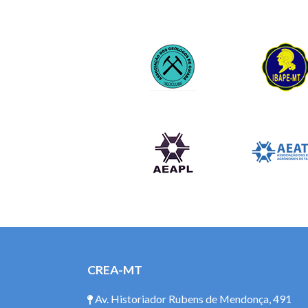
CREA-MT
Av. Historiador Rubens de Mendonça, 491