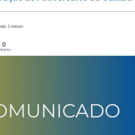
mado: 1 minuto
0
Shares