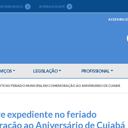
IR PARA BUSCA
3
IR PARA RODAPÉ
4
ACESSIBILI
VIÇOS
LEGISLAÇÃO
PROFISSIONAL
NTE NO FERIADO MUNICIPAL EM COMEMORAÇÃO AO ANIVERSÁRIO DE CUIABÁ
e expediente no feriado
ação ao Aniversário de Cuiabá