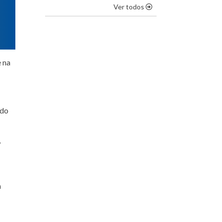
os destaques
Ver todos
 na
 do
,
a