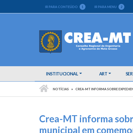
IR PARA CONTEÚDO
1
IR PARA MENU
2
INSTITUCIONAL
ART
SER
PÁGINA INICIAL
NOTÍCIAS
CREA-MT INFORMA SOBRE EXPEDIE
Crea-MT informa sobr
municipal em comemor