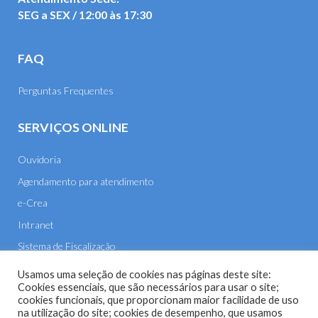
SEG a SEX / 12:00 às 17:30
FAQ
Perguntas Frequentes
SERVIÇOS ONLINE
Ouvidoria
Agendamento para atendimento
e-Crea
Intranet
Sistema de Fiscalização
E-mail
Usamos uma seleção de cookies nas páginas deste site:
Cookies essenciais, que são necessários para usar o site;
cookies funcionais, que proporcionam maior facilidade de uso
na utilização do site; cookies de desempenho, que usamos