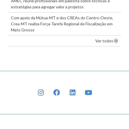
AMEC reúne profissionais em palestra sobre técnicas e
estratégias para agregar valor a projetos
Com apoio da Mútua-MT e dos CREAs do Centro-Oeste,
Crea-MT realiza Força-Tarefa Regional de Fiscalização em
Mato Grosso
os dest
Ver todos
INSTAGRAM
FACEBOOK
LINKEDIN
YOUTUBE