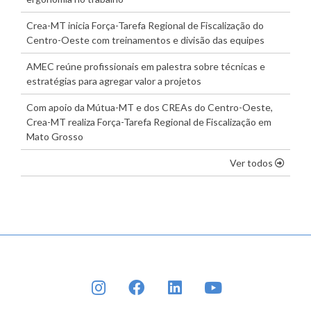
Crea-MT inicia Força-Tarefa Regional de Fiscalização do
Centro-Oeste com treinamentos e divisão das equipes
AMEC reúne profissionais em palestra sobre técnicas e
estratégias para agregar valor a projetos
Com apoio da Mútua-MT e dos CREAs do Centro-Oeste,
Crea-MT realiza Força-Tarefa Regional de Fiscalização em
Mato Grosso
os dest
Ver todos
INSTAGRAM
FACEBOOK
LINKEDIN
YOUTUBE