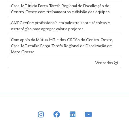
Crea-MT inicia Força-Tarefa Regional de Fiscalização do
Centro-Oeste com treinamentos e divisão das equipes
AMEC reúne profissionais em palestra sobre técnicas e
estratégias para agregar valor a projetos
Com apoio da Mútua-MT e dos CREAs do Centro-Oeste,
Crea-MT realiza Força-Tarefa Regional de Fiscalização em
Mato Grosso
os dest
Ver todos
INSTAGRAM
FACEBOOK
LINKEDIN
YOUTUBE