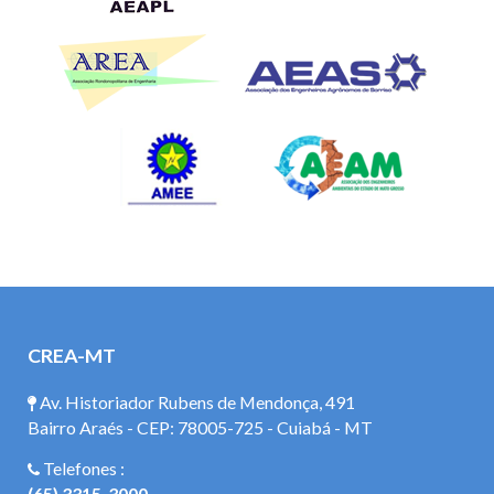
CREA-MT
Av. Historiador Rubens de Mendonça, 491
Bairro Araés - CEP: 78005-725 - Cuiabá - MT
Telefones :
(65) 3315-3000