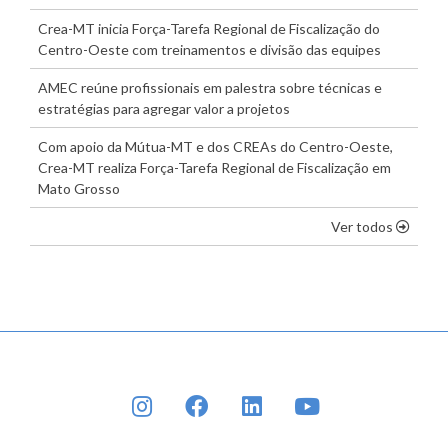
Crea-MT inicia Força-Tarefa Regional de Fiscalização do
Centro-Oeste com treinamentos e divisão das equipes
AMEC reúne profissionais em palestra sobre técnicas e
estratégias para agregar valor a projetos
Com apoio da Mútua-MT e dos CREAs do Centro-Oeste,
Crea-MT realiza Força-Tarefa Regional de Fiscalização em
Mato Grosso
os dest
Ver todos
INSTAGRAM
FACEBOOK
LINKEDIN
YOUTUBE