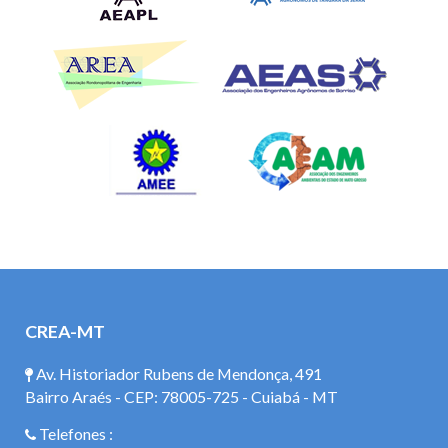
CREA-MT
Av. Historiador Rubens de Mendonça, 491
Bairro Araés - CEP: 78005-725 - Cuiabá - MT
Telefones :