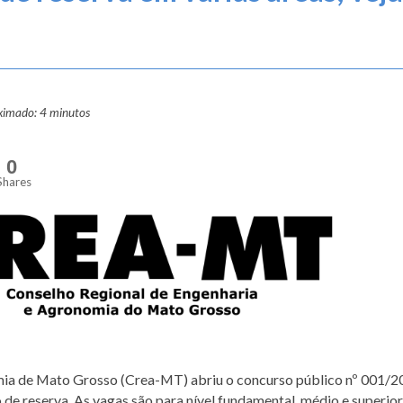
oximado: 4 minutos
0
Shares
ia de Mato Grosso (Crea-MT) abriu o concurso público nº 001/2
de reserva. As vagas são para nível fundamental, médio e superior