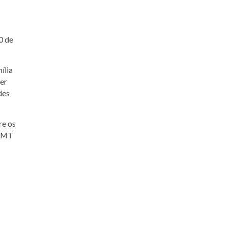
0 de
ília
per
des
re os
– MT