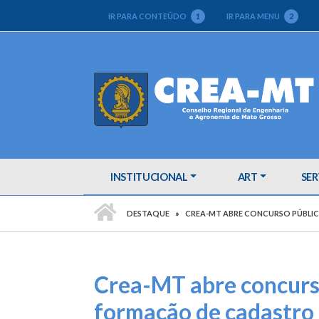
IR PARA CONTEÚDO
1
IR PARA MENU
2
INSTITUCIONAL
ART
SER
PÁGINA INICIAL
DESTAQUE
CREA-MT ABRE CONCURSO PÚBLICO
Crea-MT abre concurso
formação de cadastro d