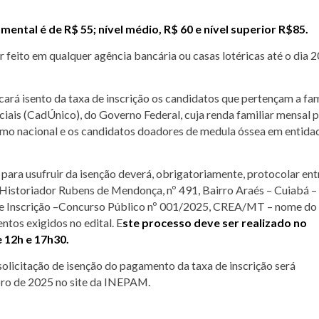
mental é de R$ 55; nível médio, R$ 60 e nível superior R$85.
feito em qualquer agência bancária ou casas lotéricas até o dia 2
ará isento da taxa de inscrição os candidatos que pertençam a fam
iais (CadÚnico), do Governo Federal, cuja renda familiar mensal 
ínimo nacional e os candidatos doadores de medula óssea em entida
ara usufruir da isenção deverá, obrigatoriamente, protocolar ent
. Historiador Rubens de Mendonça, nº 491, Bairro Araés – Cuiabá 
 de Inscrição –Concurso Público nº 001/2025, CREA/MT – nome do
ntos exigidos no edital. E
ste processo deve ser realizado no
 12h e 17h30.
olicitação de isenção do pagamento da taxa de inscrição será
mbro de 2025 no site da INEPAM.