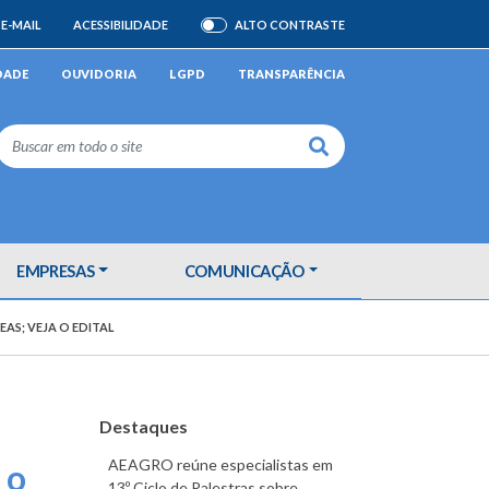
E-MAIL
ACESSIBILIDADE
ALTO CONTRASTE
ATIVAR/DESATIVAR
DADE
OUVIDORIA
LGPD
TRANSPARÊNCIA
Buscar
EMPRESAS
COMUNICAÇÃO
AS; VEJA O EDITAL
Destaques
AEAGRO reúne especialistas em
 o
13º Ciclo de Palestras sobre