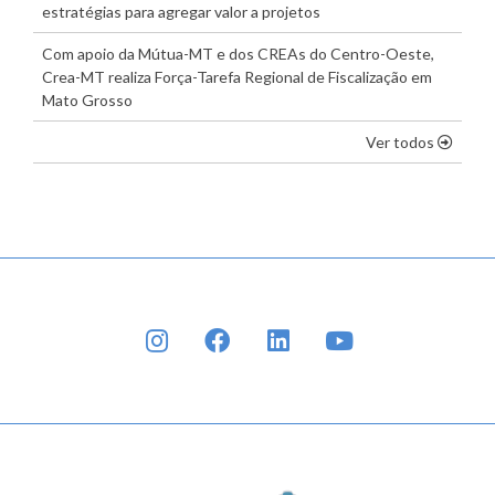
estratégias para agregar valor a projetos
Com apoio da Mútua-MT e dos CREAs do Centro-Oeste,
Crea-MT realiza Força-Tarefa Regional de Fiscalização em
Mato Grosso
os dest
Ver todos
INSTAGRAM
FACEBOOK
LINKEDIN
YOUTUBE