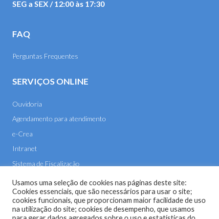
SEG a SEX / 12:00 às 17:30
FAQ
Perguntas Frequentes
SERVIÇOS ONLINE
Ouvidoria
Agendamento para atendimento
e-Crea
Intranet
Sistema de Fiscalização
E-mail
Usamos uma seleção de cookies nas páginas deste site:
Cookies essenciais, que são necessários para usar o site;
cookies funcionais, que proporcionam maior facilidade de uso
na utilização do site; cookies de desempenho, que usamos
para gerar dados agregados sobre o uso e estatísticas do