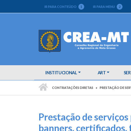
IR PARA CONTEÚDO
1
IR PARA MENU
2
INSTITUCIONAL
ART
SER
PÁGINA INICIAL
CONTRATAÇÕES DIRETAS
PRESTAÇÃO DE SER
Prestação de serviços
banners, certificados, 