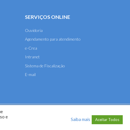
SERVIÇOS ONLINE
Ouvidoria
Agendamento para atendimento
e-Crea
Intranet
Sistema de Fiscalização
E-mail
ue
A-MT) - 2026
uso e
Saiba mais
Aceitar Todos