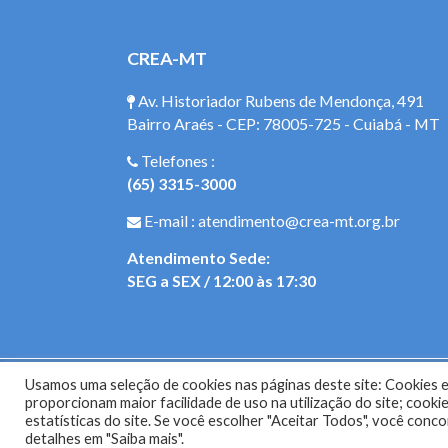
CREA-MT
Av. Historiador Rubens de Mendonça, 491
Bairro Araés - CEP: 78005-725 - Cuiabá - MT
Telefones :
(65) 3315-3000
E-mail : atendimento@crea-mt.org.br
Atendimento Sede:
SEG a SEX / 12:00 às 17:30
Usamos uma seleção de cookies nas páginas deste site: Cookies es
Site do Con
proporcionam maior facilidade de uso na utilização do site; coo
estatísticas do site. Se você escolher "Aceitar Todos", você con
detalhes em "Saiba mais".