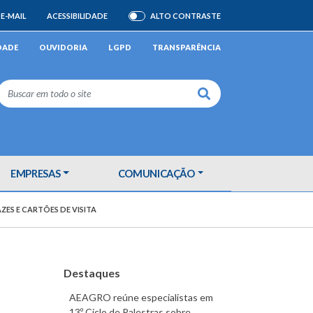
E-MAIL
ACESSIBILIDADE
ALTO CONTRASTE
ATIVAR/DESATIVAR
DADE
OUVIDORIA
LGPD
TRANSPARÊNCIA
Buscar
EMPRESAS
COMUNICAÇÃO
ES E CARTÕES DE VISITA
Destaques
AEAGRO reúne especialistas em
13º Ciclo de Palestras sobre