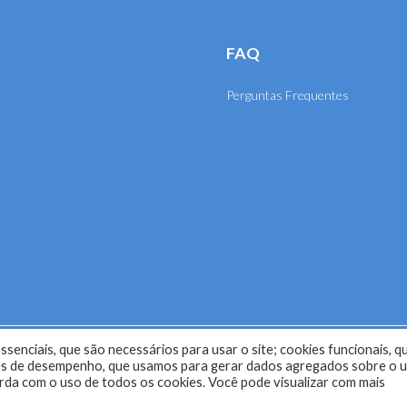
FAQ
Perguntas Frequentes
senciais, que são necessários para usar o site; cookies funcionais, q
selho Regional de Engenharia e Agronomia de Mato Grosso (CRE
kies de desempenho, que usamos para gerar dados agregados sobre o 
corda com o uso de todos os cookies. Você pode visualizar com mais
Desenvolvido com o
CMS
de código aberto
WordPress
.