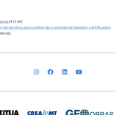
manda
(411 kB)
o de serviços para confecção e entrega de banners, certificados,
484 kB)
INSTAGRAM
FACEBOOK
LINKEDIN
YOUTUBE