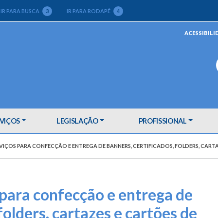
IR PARA BUSCA
3
IR PARA RODAPÉ
4
ACESSIBILI
VIÇOS
LEGISLAÇÃO
PROFISSIONAL
VIÇOS PARA CONFECÇÃO E ENTREGA DE BANNERS, CERTIFICADOS, FOLDERS, CARTAZ
 para confecção e entrega de
folders, cartazes e cartões de