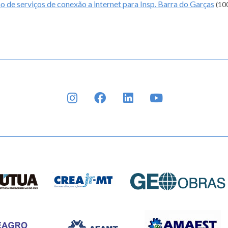
o de serviços de conexão a internet para Insp. Barra do Garças
(10
INSTAGRAM
FACEBOOK
LINKEDIN
YOUTUBE