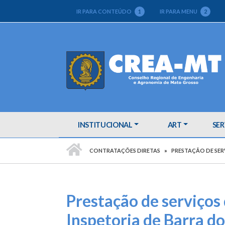
IR PARA CONTEÚDO
1
IR PARA MENU
2
INSTITUCIONAL
ART
SER
PÁGINA INICIAL
CONTRATAÇÕES DIRETAS
PRESTAÇÃO DE SER
Prestação de serviços
Inspetoria de Barra d