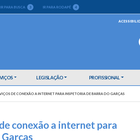
IR PARA BUSCA
3
IR PARA RODAPÉ
4
ACESSIBILI
VIÇOS
LEGISLAÇÃO
PROFISSIONAL
VIÇOS DE CONEXÃO A INTERNET PARA INSPETORIA DE BARRA DO GARÇAS
 de conexão a internet para
o Garças