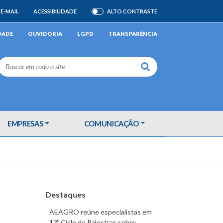
E-MAIL
ACESSIBILIDADE
ALTO CONTRASTE
ATIVAR/DESATIVAR
DADE
OUVIDORIA
LGPD
TRANSPARÊNCIA
Buscar
EMPRESAS
COMUNICAÇÃO
Destaques
AEAGRO reúne especialistas em
13º Ciclo de Palestras sobre