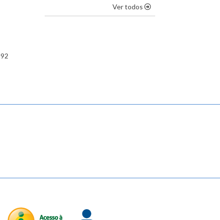
os destaques
Ver todos
292