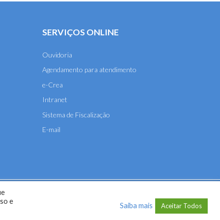
SERVIÇOS ONLINE
Ouvidoria
Agendamento para atendimento
e-Crea
Intranet
Sistema de Fiscalização
E-mail
ue
A-MT) - 2026
uso e
Saiba mais
Aceitar Todos