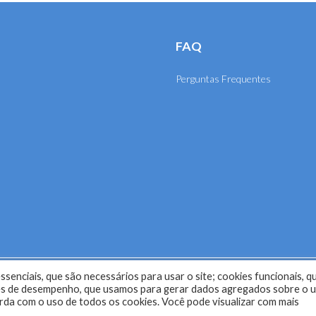
FAQ
Perguntas Frequentes
senciais, que são necessários para usar o site; cookies funcionais, q
selho Regional de Engenharia e Agronomia de Mato Grosso (CRE
kies de desempenho, que usamos para gerar dados agregados sobre o 
corda com o uso de todos os cookies. Você pode visualizar com mais
Desenvolvido com o
CMS
de código aberto
WordPress
.