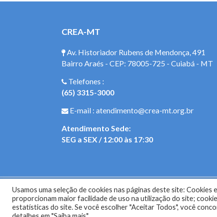
CREA-MT
Av. Historiador Rubens de Mendonça, 491
Bairro Araés - CEP: 78005-725 - Cuiabá - MT
Telefones :
(65) 3315-3000
E-mail : atendimento@crea-mt.org.br
Atendimento Sede:
SEG a SEX / 12:00 às 17:30
Usamos uma seleção de cookies nas páginas deste site: Cookies es
Site do Con
proporcionam maior facilidade de uso na utilização do site; coo
estatísticas do site. Se você escolher "Aceitar Todos", você con
detalhes em "Saiba mais".