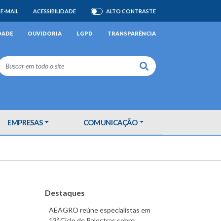
E-MAIL
ACESSIBILIDADE
ALTO CONTRASTE
ATIVAR/DESATIVAR
DADE
OUVIDORIA
LGPD
TRANSPARÊNCIA
Buscar
EMPRESAS
COMUNICAÇÃO
Destaques
AEAGRO reúne especialistas em
13º Ciclo de Palestras sobre