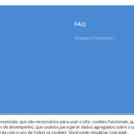
FAQ
Perguntas Frequentes
senciais, que são necessários para usar o site; cookies funcionais, q
selho Regional de Engenharia e Agronomia de Mato Grosso (CRE
kies de desempenho, que usamos para gerar dados agregados sobre o 
corda com o uso de todos os cookies. Você pode visualizar com mais