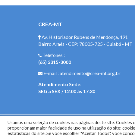
CREA-MT
Av. Historiador Rubens de Mendonça, 491
Bairro Araés - CEP: 78005-725 - Cuiabá - MT
Telefones :
(65) 3315-3000
E-mail : atendimento@crea-mt.org.br
Atendimento Sede:
SEG a SEX / 12:00 às 17:30
Usamos uma seleção de cookies nas páginas deste site: Cookies es
Site do Con
proporcionam maior facilidade de uso na utilização do site; coo
estatísticas do site. Se você escolher "Aceitar Todos", você con