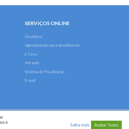
SERVIÇOS ONLINE
Ouvidoria
Agendamento para atendimento
e-Crea
Intranet
Sistema de Fiscalização
E-mail
ue
A-MT) - 2026
uso e
Saiba mais
Aceitar Todos