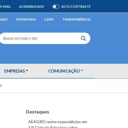
E-MAIL
ACESSIBILIDADE
ALTO CONTRASTE
ATIVAR/DESATIVAR
DADE
OUVIDORIA
LGPD
TRANSPARÊNCIA
Buscar
EMPRESAS
COMUNICAÇÃO
O
Destaques
AEAGRO reúne especialistas em
13º Ciclo de Palestras sobre