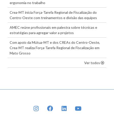
ergonomia no trabalho
Crea-MT inicia Força-Tarefa Regional de Fiscalização do
Centro-Oeste com treinamentos e divisão das equipes
AMEC reúne profissionais em palestra sobre técnicas e
estratégias para agregar valor a projetos
Com apoio da Mútua-MT e dos CREAs do Centro-Oeste,
Crea-MT realiza Força-Tarefa Regional de Fiscalização em
Mato Grosso
os dest
Ver todos
INSTAGRAM
FACEBOOK
LINKEDIN
YOUTUBE