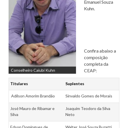
Emanuel Souza
Kuhn.
Confira abaixo a
composição
completa da
Conselheiro Caiubi Kuhn
CEAP:
Titulares
Suplentes
Adilson Amorim Brandão
Sinvaldo Gomes de Morais
José Mauro de Ribamar e
Joaquim Teodoro da Silva
Silva
Neto
Edson Domingues de
Walter José Souza Buzatti