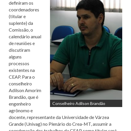
definiram os
coordenadores
(titular e
suplente) da
Comissão, o
calendário anual
de reuniões e
discutiram
alguns
processos
existentes na
CEAP. Para o
conselheiro
Adilson Amorim
Brandão, que é
engenheiro
Conselheiro Adilson Brandão
agrônomo e
docente, representante da Universidade de Várzea
Grande (Univag) no Plenário do Crea-MT, assumir a
coordenação dos trabalhos da CEAP como titular será