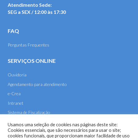
Atendimento Sede:
SEG a SEX / 12:00 às 17:30
FAQ
Perguntas Frequentes
SERVIÇOS ONLINE
Ouvidoria
Agendamento para atendimento
e-Crea
Intranet
Sistema de Fiscalização
E-mail
Usamos uma seleção de cookies nas páginas deste site:
Cookies essenciais, que são necessários para usar o site;
cookies funcionais, que proporcionam maior facilidade de uso