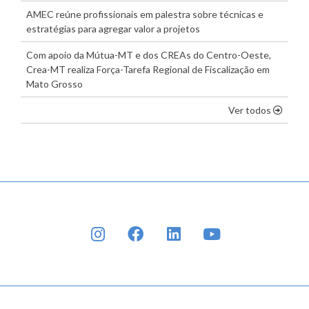
AMEC reúne profissionais em palestra sobre técnicas e
estratégias para agregar valor a projetos
Com apoio da Mútua-MT e dos CREAs do Centro-Oeste,
Crea-MT realiza Força-Tarefa Regional de Fiscalização em
Mato Grosso
os dest
Ver todos
INSTAGRAM
FACEBOOK
LINKEDIN
YOUTUBE