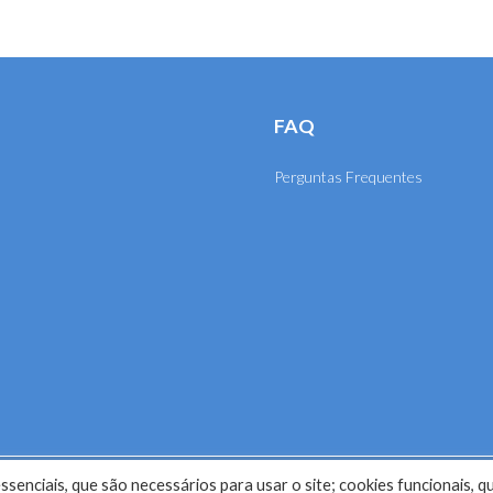
FAQ
Perguntas Frequentes
senciais, que são necessários para usar o site; cookies funcionais, q
selho Regional de Engenharia e Agronomia de Mato Grosso (CRE