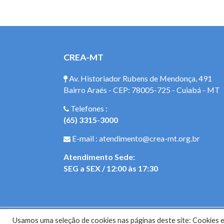
CREA-MT
Av. Historiador Rubens de Mendonça, 491
Bairro Araés - CEP: 78005-725 - Cuiabá - MT
Telefones :
(65) 3315-3000
E-mail : atendimento@crea-mt.org.br
Atendimento Sede:
SEG a SEX / 12:00 às 17:30
Usamos uma seleção de cookies nas páginas deste site: Cookies es
Site do Con