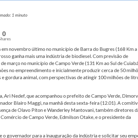
ximado: 1 minuto
0
Shares
da em novembro último no município de Barra do Bugres (168 Km a
osso ganha mais uma indústria de biodiesel. Com previsão de
s de março no município de Campo Verde (131 Km ao Sul de Cuiabá)
ões no empreendimento e inicialmente produzir cerca de 50 milh
is e gordura animal, com perspectivas de atingir 100 milhões de litr
sa, Ari Nedef, que acompanhou o prefeito de Campo Verde, Dimor
ador Blairo Maggi, na manhã desta sexta-feira (12.01). A comitiv
resença de Olavo Píton e Wanderley Mantovani, também diretores d
 e Comércio de Campo Verde, Edmilson Otake, e o presidente da
 o governador para a inauguração da indústria e solicitar seu em