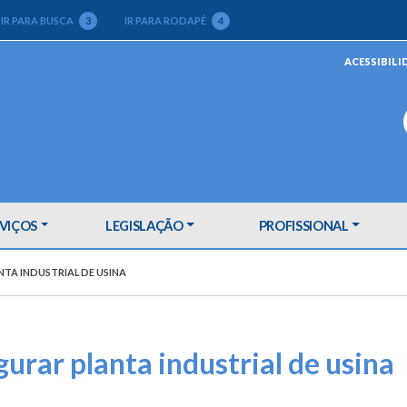
IR PARA BUSCA
3
IR PARA RODAPÉ
4
ACESSIBILI
VIÇOS
LEGISLAÇÃO
PROFISSIONAL
TA INDUSTRIAL DE USINA
urar planta industrial de usina