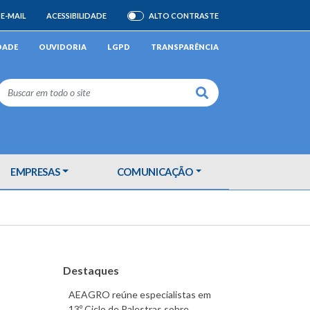
E-MAIL
ACESSIBILIDADE
ALTO CONTRASTE
ATIVAR/DESATIVAR
DADE
OUVIDORIA
LGPD
TRANSPARÊNCIA
Buscar
EMPRESAS
COMUNICAÇÃO
Destaques
AEAGRO reúne especialistas em
13º Ciclo de Palestras sobre