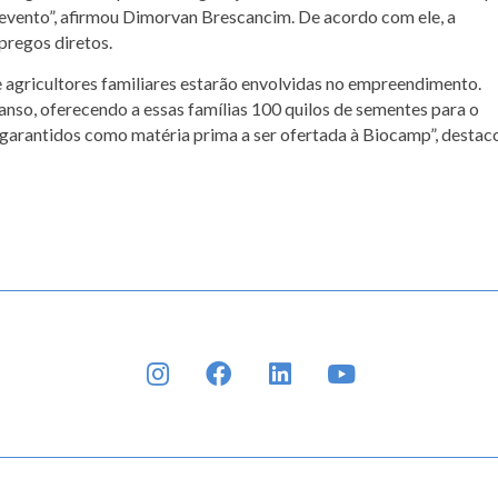
o evento”, afirmou Dimorvan Brescancim. De acordo com ele, a
pregos diretos.
 agricultores familiares estarão envolvidas no empreendimento.
nso, oferecendo a essas famílias 100 quilos de sementes para o
l garantidos como matéria prima a ser ofertada à Biocamp”, destac
INSTAGRAM
FACEBOOK
LINKEDIN
YOUTUBE