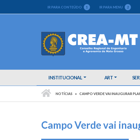
IR PARA CONTEÚDO
1
IR PARA MENU
2
INSTITUCIONAL
ART
SER
PÁGINA INICIAL
NOTÍCIAS
CAMPO VERDE VAI INAUGURAR PLAN
Campo Verde vai inaug