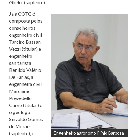
Gheler (suplente).
Já a COTC é
composta pelos
conselheiros
engenheiro civil
Tarciso Bassan
Vezzi (titular) e
engenheiro
sanitarista
Benildo Valério
De Farias, a
engenheira civil
Marciane
Prevedello
Curvo (titular) e
o geólogo
Sinvaldo Gomes
de Moraes
(suplente), o
Engenheiro agrônomo Plínio Barbosa,