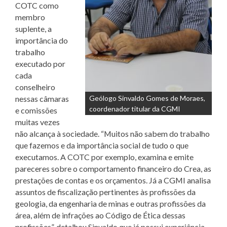
COTC como
membro
suplente, a
importância do
trabalho
executado por
cada
conselheiro
nessas câmaras
Geólogo Sinvaldo Gomes de Moraes,
coordenador titular da CGMI
e comissões
muitas vezes
não alcança à sociedade. “Muitos não sabem do trabalho
que fazemos e da importância social de tudo o que
executamos. A COTC por exemplo, examina e emite
pareceres sobre o comportamento financeiro do Crea, as
prestações de contas e os orçamentos. Já a CGMI analisa
assuntos de fiscalização pertinentes às profissões da
geologia, da engenharia de minas e outras profissões da
área, além de infrações ao Código de Ética dessas
profissões”, detalhou Sinvaldo que já possui experiência