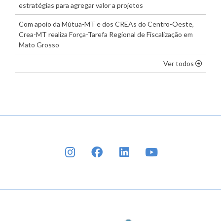
estratégias para agregar valor a projetos
Com apoio da Mútua-MT e dos CREAs do Centro-Oeste,
Crea-MT realiza Força-Tarefa Regional de Fiscalização em
Mato Grosso
os dest
Ver todos
INSTAGRAM
FACEBOOK
LINKEDIN
YOUTUBE