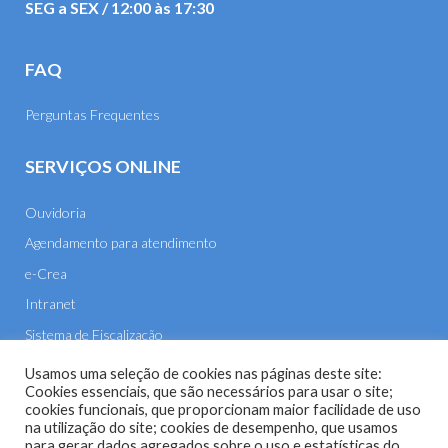
SEG a SEX / 12:00 às 17:30
FAQ
Perguntas Frequentes
SERVIÇOS ONLINE
Ouvidoria
Agendamento para atendimento
e-Crea
Intranet
Sistema de Fiscalização
E-mail
Usamos uma seleção de cookies nas páginas deste site:
Cookies essenciais, que são necessários para usar o site;
cookies funcionais, que proporcionam maior facilidade de uso
na utilização do site; cookies de desempenho, que usamos
para gerar dados agregados sobre o uso e estatísticas do