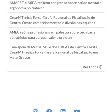
AMAEST e AREA realizam congresso sobre saúde mental e
ergonomia no trabalho
Crea-MT inicia Força-Tarefa Regional de Fiscalização do
Centro-Oeste com treinamentos e divisão das equipes
AMEC reúne profissionais em palestra sobre técnicas e
estratégias para agregar valor a projetos
Com apoio da Mútua-MT e dos CREAs do Centro-Oeste,
Crea-MT realiza Força-Tarefa Regional de Fiscalização em
Mato Grosso
os dest
Ver todos
INSTAGRAM
FACEBOOK
LINKEDIN
YOUTUBE