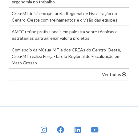
ergonomia no trabalho
Crea-MT inicia Força-Tarefa Regional de Fiscalização do
Centro-Oeste com treinamentos e divisão das equipes
AMEC reúne profissionais em palestra sobre técnicas e
estratégias para agregar valor a projetos
Com apoio da Mútua-MT e dos CREAs do Centro-Oeste,
Crea-MT realiza Força-Tarefa Regional de Fiscalização em
Mato Grosso
os dest
Ver todos
INSTAGRAM
FACEBOOK
LINKEDIN
YOUTUBE