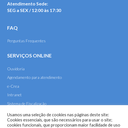
Atendimento Sede:
SEG a SEX / 12:00 às 17:30
FAQ
Perguntas Frequentes
SERVIÇOS ONLINE
Ouvidoria
Agendamento para atendimento
e-Crea
Intranet
Sistema de Fiscalização
E-mail
Usamos uma seleção de cookies nas páginas deste site:
Cookies essenciais, que são necessários para usar o site;
cookies funcionais, que proporcionam maior facilidade de uso