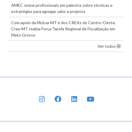
AMEC reúne profissionais em palestra sobre técnicas e
estratégias para agregar valor a projetos
Com apoio da Mútua-MT e dos CREAs do Centro-Oeste,
Crea-MT realiza Força-Tarefa Regional de Fiscalização em
Mato Grosso
os dest
Ver todos
INSTAGRAM
FACEBOOK
LINKEDIN
YOUTUBE