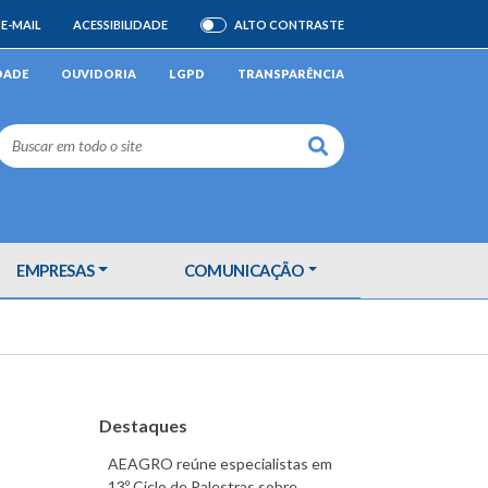
E-MAIL
ACESSIBILIDADE
ALTO CONTRASTE
ATIVAR/DESATIVAR
DADE
OUVIDORIA
LGPD
TRANSPARÊNCIA
Buscar
EMPRESAS
COMUNICAÇÃO
Destaques
AEAGRO reúne especialistas em
13º Ciclo de Palestras sobre