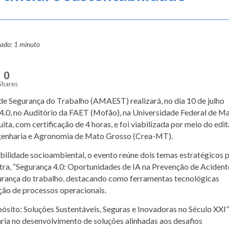
mado: 1 minuto
0
Shares
e Segurança do Trabalho (AMAEST) realizará, no dia 10 de julho
a 4.0, no Auditório da FAET (Mofão), na Universidade Federal de M
ta, com certificação de 4 horas, e foi viabilizada por meio do edit
genharia e Agronomia de Mato Grosso (Crea-MT).
ilidade socioambiental, o evento reúne dois temas estratégicos 
stra, “Segurança 4.0: Oportunidades de IA na Prevenção de Acidente
segurança do trabalho, destacando como ferramentas tecnológicas
ção de processos operacionais.
ósito: Soluções Sustentáveis, Seguras e Inovadoras no Século XXI”
ria no desenvolvimento de soluções alinhadas aos desafios