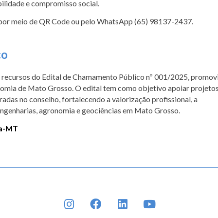
ilidade e compromisso social.
as por meio de QR Code ou pelo WhatsApp (65) 98137-2437.
co
m recursos do Edital de Chamamento Público nº 001/2025, promov
omia de Mato Grosso. O edital tem como objetivo apoiar projeto
radas no conselho, fortalecendo a valorização profissional, a
 engenharias, agronomia e geociências em Mato Grosso.
ea-MT
INSTAGRAM
FACEBOOK
LINKEDIN
YOUTUBE