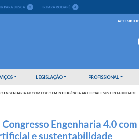
IR PARA BUSCA
3
IR PARA RODAPÉ
4
ACESSIBILI
VIÇOS
LEGISLAÇÃO
PROFISSIONAL
ENGENHARIA 4.0 COM FOCO EM INTELIGÊNCIA ARTIFICIAL E SUSTENTABILIDADE
Congresso Engenharia 4.0 com
tificial e sustentabilidade