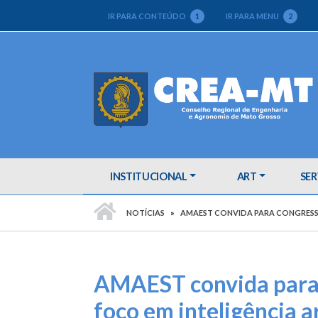
IR PARA CONTEÚDO
1
IR PARA MENU
2
INSTITUCIONAL
ART
SER
PÁGINA INICIAL
NOTÍCIAS
AMAEST CONVIDA PARA CONGRESSO 
AMAEST convida para 
foco em inteligência ar