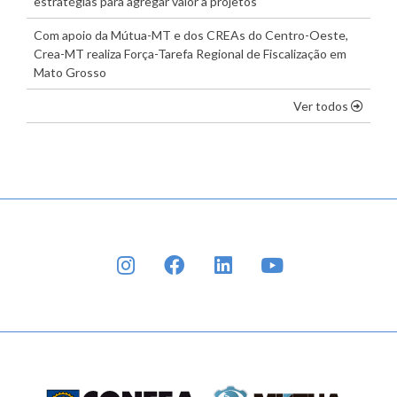
estratégias para agregar valor a projetos
Com apoio da Mútua-MT e dos CREAs do Centro-Oeste,
Crea-MT realiza Força-Tarefa Regional de Fiscalização em
Mato Grosso
os dest
Ver todos
INSTAGRAM
FACEBOOK
LINKEDIN
YOUTUBE