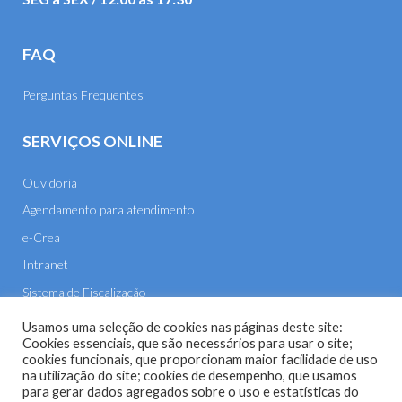
FAQ
Perguntas Frequentes
SERVIÇOS ONLINE
Ouvidoria
Agendamento para atendimento
e-Crea
Intranet
Sistema de Fiscalização
E-mail
Usamos uma seleção de cookies nas páginas deste site:
Cookies essenciais, que são necessários para usar o site;
cookies funcionais, que proporcionam maior facilidade de uso
na utilização do site; cookies de desempenho, que usamos
para gerar dados agregados sobre o uso e estatísticas do